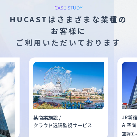
CASE STUDY
HUCASTは
さまざまな業種の
お客様に
ご利用いただいております
JR新
某商業施設 /
AI空
クラウド遠隔監視サービス
空調エ